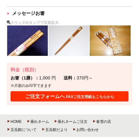
メッセージお箸
クリックorタップで写真拡大
料金（税別）
お箸（1膳）
1,000 円
送料
370円～
※片面のみ印字できます
ご注文フォームへ
FAXご注文用紙もこちらから
HOME
垂れネーム
垂れネームご注文
春雪の店
五岳館について
五岳館だより
お問い合わせ