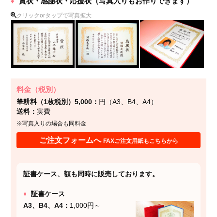
賞状・感謝状・応援状（写真入りもお作りできます）
クリックorタップで写真拡大
料金（税別）
筆耕料（1枚税別）5,000
円（A3、B4、A4）
送料
実費
※写真入りの場合も同料金
ご注文フォームへ
FAXご注文用紙もこちらから
証書ケース、額も同時に販売しております。
証書ケース
A3、B4、A4
1,000円～