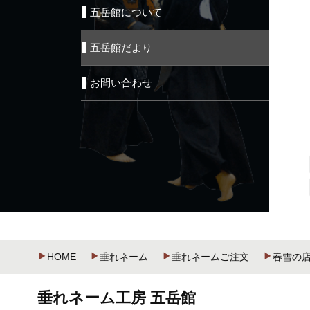
五岳館について
五岳館だより
お問い合わせ
HOME
垂れネーム
垂れネームご注文
春雪の
垂れネーム工房 五岳館