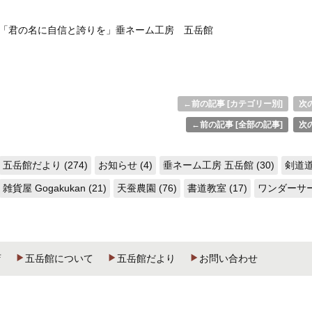
「君の名に自信と誇りを」垂ネーム工房 五岳館
←前の記事 [カテゴリー別]
次の
←前の記事 [全部の記事]
次の
五岳館だより (274)
お知らせ (4)
垂ネーム工房 五岳館 (30)
剣道道
雑貨屋 Gogakukan (21)
天蚕農園 (76)
書道教室 (17)
ワンダーサーク
店
五岳館について
五岳館だより
お問い合わせ