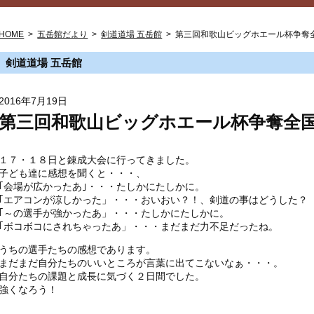
HOME
>
五岳館だより
>
剣道道場 五岳館
>
第三回和歌山ビッグホエール杯争奪
剣道道場 五岳館
2016年7月19日
第三回和歌山ビッグホエール杯争奪全
１７・１８日と錬成大会に行ってきました。
子ども達に感想を聞くと・・・、
｢会場が広かったあ｣・・・たしかにたしかに。
｢エアコンが涼しかった」・・・おいおい？！、剣道の事はどうした？
｢～の選手が強かったあ」・・・たしかにたしかに。
｢ボコボコにされちゃったあ」・・・まだまだ力不足だったね。
うちの選手たちの感想であります。
まだまだ自分たちのいいところが言葉に出てこないなぁ・・・。
自分たちの課題と成長に気づく２日間でした。
強くなろう！