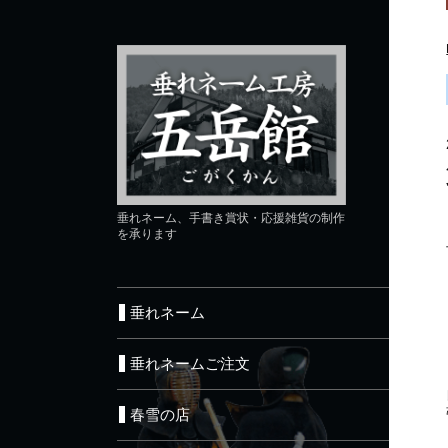
垂れネーム、手書き賞状・応援雑貨の制作
を承ります
垂れネーム
垂れネームご注文
春雪の店