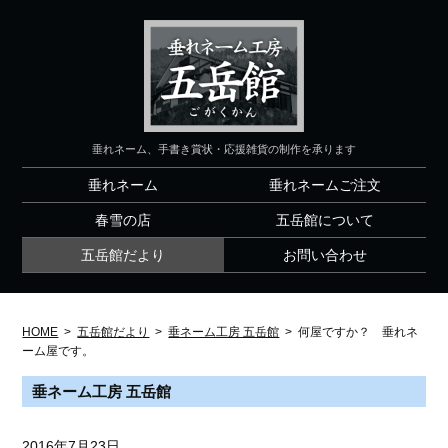
垂れネーム、手書き賞状・応援雑貨の制作を承ります
垂れネーム
垂れネームご注文
春雪の店
五岳館について
五岳館だより
お問い合わせ
HOME
>
五岳館だより
>
垂ネーム工房 五岳館
>
何屋ですか？ 垂れネ
ーム屋です。
垂ネーム工房 五岳館
2016年7月23日