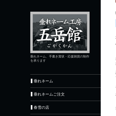
垂れネーム、手書き賞状・応援雑貨の制作
を承ります
垂れネーム
垂れネームご注文
春雪の店