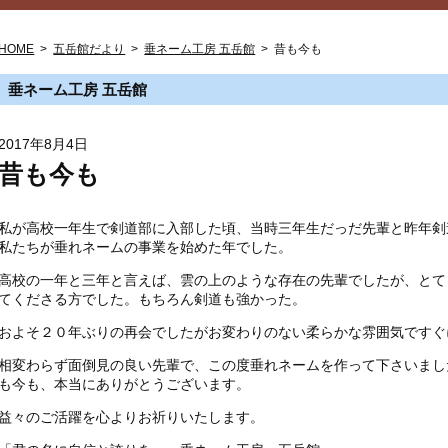
HOME
>
五岳館だより
>
垂ネーム工房 五岳館
>
昔も今も
垂ネーム工房 五岳館
2017年8月4日
昔も今も
私が高校一年生で剣道部に入部した頃、当時三年生だっだ先輩と昨年剣
私たちが垂れネームの事業を始めた年でした。
高校の一年と三年と言えば、雲の上のような存在の先輩でしたが、とて
てくださる方でした。もちろん剣道も強かった。
およそ２０年ぶりの再会でしたがお変わりのない柔らかな雰囲気ですぐ
相変わらず面倒見の良い先輩で、この度垂れネームを作って下さいまし
も今も、本当にありがとうございます。
益々のご活躍を心よりお祈りいたします。