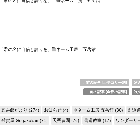
「君の名に自信と誇りを」 垂ネーム工房 五岳館
「君の名に自信と誇りを」垂ネーム工房 五岳館
←前の記事 [カテゴリー別]
次の
←前の記事 [全部の記事]
次の
五岳館だより (274)
お知らせ (4)
垂ネーム工房 五岳館 (30)
剣道道
雑貨屋 Gogakukan (21)
天蚕農園 (76)
書道教室 (17)
ワンダーサーク