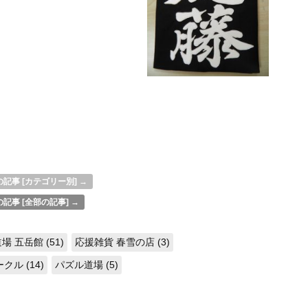
記事 [カテゴリー別] →
記事 [全部の記事] →
場 五岳館 (51)
応援雑貨 春雪の店 (3)
ル (14)
パズル道場 (5)