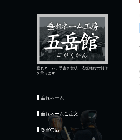
垂れネーム、手書き賞状・応援雑貨の制作
を承ります
垂れネーム
垂れネームご注文
春雪の店