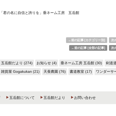
「君の名に自信と誇りを」垂ネーム工房 五岳館
←前の記事 [カテゴリー別]
次の
←前の記事 [全部の記事]
次の
五岳館だより (274)
お知らせ (4)
垂ネーム工房 五岳館 (30)
剣道道
雑貨屋 Gogakukan (21)
天蚕農園 (76)
書道教室 (17)
ワンダーサーク
店
五岳館について
五岳館だより
お問い合わせ