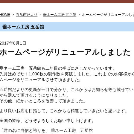
HOME
>
五岳館だより
>
垂ネーム工房 五岳館
>
ホームページがリニューアルし
垂ネーム工房 五岳館
2017年8月1日
ホームページがリニューアルしました
垂ネーム工房 五岳館も二年目の半ばにさしかかっています。
先月はめでたく1,000枚の製作数を突破しました。これまでのお客様
ムページをリニューアルさせて頂きました。
五岳館だよりの更新が一目で分かり、これからはお知らせ等も載せてい
から選んで頂けるようになりました。
その他、細かいところを改善して頂きました。
より良いお店を目指して、これからも精進していきたいと思います。
全国の皆様、どうぞよろしくお願い申し上げます。
「君の名に自信と誇りを」 垂ネーム工房 五岳館