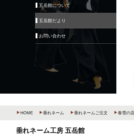
五岳館について
五岳館だより
お問い合わせ
HOME
垂れネーム
垂れネームご注文
春雪の
垂れネーム工房 五岳館