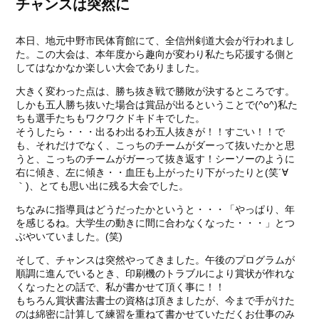
チャンスは突然に
本日、地元中野市民体育館にて、全信州剣道大会が行われまし
た。この大会は、本年度から趣向が変わり私たち応援する側と
してはなかなか楽しい大会でありました。
大きく変わった点は、勝ち抜き戦で勝敗が決するところです。
しかも五人勝ち抜いた場合は賞品が出るということで(^o^)私た
ちも選手たちもワクワクドキドキでした。
そうしたら・・・出るわ出るわ五人抜きが！！すごい！！で
も、それだけでなく、こっちのチームがダーって抜いたかと思
うと、こっちのチームがガーって抜き返す！シーソーのように
右に傾き、左に傾き・・血圧も上がったり下がったりと(笑´∀
｀)、とても思い出に残る大会でした。
ちなみに指導員はどうだったかというと・・・「やっぱり、年
を感じるね。大学生の動きに間に合わなくなった・・・」とつ
ぶやいていました。(笑)
そして、チャンスは突然やってきました。午後のプログラムが
順調に進んでいるとき、印刷機のトラブルにより賞状が作れな
くなったとの話で、私が書かせて頂く事に！！
もちろん賞状書法書士の資格は頂きましたが、今まで手がけた
のは綿密に計算して練習を重ねて書かせていただくお仕事のみ