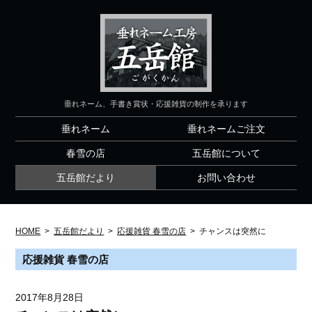
垂れネーム、手書き賞状・応援雑貨の制作を承ります
垂れネーム
垂れネームご注文
春雪の店
五岳館について
五岳館だより
お問い合わせ
HOME
>
五岳館だより
>
応援雑貨 春雪の店
>
チャンスは突然に
応援雑貨 春雪の店
2017年8月28日