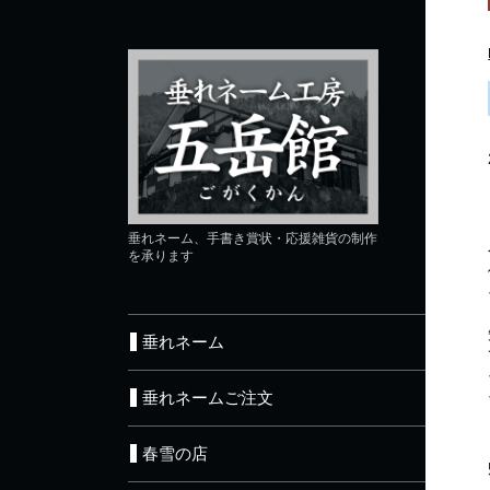
垂れネーム、手書き賞状・応援雑貨の制作
を承ります
垂れネーム
垂れネームご注文
春雪の店