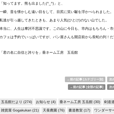
「知ってます。熊も出ました(^_^)」と、
一瞬、昔を懐かしむ遠い目をして、目尻に笑い皺を浮かべられました。
私達が引っ越してきたときも、あまり人気(ひとけ)のない山でした。
本当に、人生は摩訶不思議です。この山に今日も、市内はもちろん・市
カフェは予約でいっぱいですが、パン屋さんも開店前から長蛇の列！だ
「君の名に自信と誇りを」垂ネーム工房 五岳館
←前の記事 [カテゴリー別]
次の
←前の記事 [全部の記事]
次の
五岳館だより (274)
お知らせ (4)
垂ネーム工房 五岳館 (30)
剣道道
雑貨屋 Gogakukan (21)
天蚕農園 (76)
書道教室 (17)
ワンダーサーク