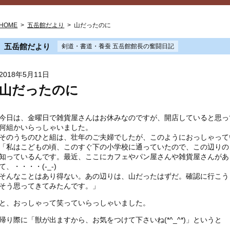
HOME
>
五岳館だより
>
山だったのに
五岳館だより
剣道・書道・養蚕 五岳館館長の奮闘日記
2018年5月11日
山だったのに
今日は、金曜日で雑貨屋さんはお休みなのですが、開店していると思っ
何組かいらっしゃいました。
そのうちのひと組は、壮年のご夫婦でしたが、このようにおっしゃって
「私はこどもの頃、このすぐ下の小学校に通っていたので、この辺りの
知っているんです。最近、ここにカフェやパン屋さんや雑貨屋さんがあ
て、・・・・(-_-)
そんなことはあり得ない。あの辺りは、山だったはずだ。確認に行こう
そう思ってきてみたんです。」
と、おっしゃって笑っていらっしゃいました。
帰り際に「獣が出ますから、お気をつけて下さいね(*^_^*)」というと