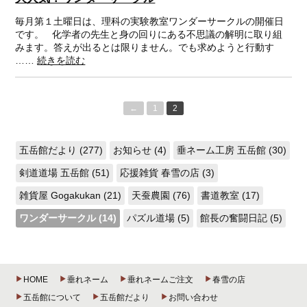
毎月第１土曜日は、理科の実験教室ワンダーサークルの開催日
です。 化学者の先生と身の回りにある不思議の解明に取り組
みます。答えが出るとは限りません。でも求めようと行動す
……
続きを読む
←
1
2
五岳館だより (277)
お知らせ (4)
垂ネーム工房 五岳館 (30)
剣道道場 五岳館 (51)
応援雑貨 春雪の店 (3)
雑貨屋 Gogakukan (21)
天蚕農園 (76)
書道教室 (17)
ワンダーサークル (14)
パズル道場 (5)
館長の奮闘日記 (5)
HOME
垂れネーム
垂れネームご注文
春雪の店
五岳館について
五岳館だより
お問い合わせ