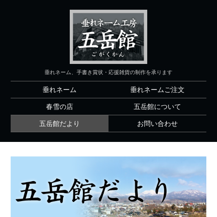
垂れネーム、手書き賞状・応援雑貨の制作を承ります
垂れネーム
垂れネームご注文
春雪の店
五岳館について
五岳館だより
お問い合わせ