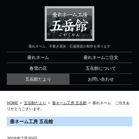
垂れネーム、手書き賞状・応援雑貨の制作を承ります
垂れネーム
垂れネームご注文
春雪の店
五岳館について
五岳館だより
お問い合わせ
HOME
>
五岳館だより
>
垂ネーム工房 五岳館
>
垂れネーム ご注文あ
りがとうございます。
垂ネーム工房 五岳館
2016年7月30日