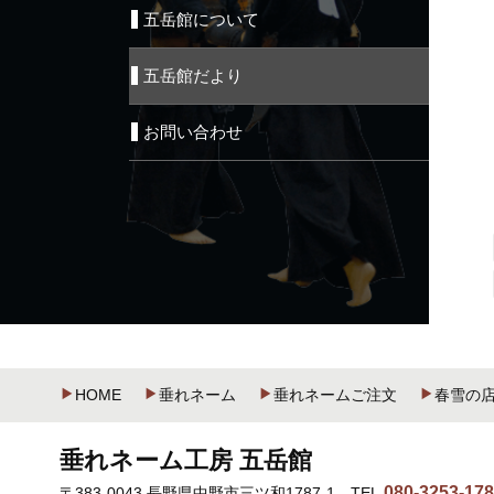
五岳館について
五岳館だより
お問い合わせ
HOME
垂れネーム
垂れネームご注文
春雪の
垂れネーム工房 五岳館
080-3253-17
〒383-0043 長野県中野市三ツ和1787-1
TEL.