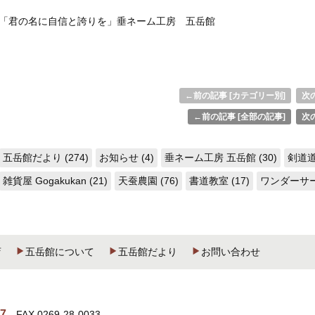
「君の名に自信と誇りを」垂ネーム工房 五岳館
←前の記事 [カテゴリー別]
次の
←前の記事 [全部の記事]
次の
五岳館だより (274)
お知らせ (4)
垂ネーム工房 五岳館 (30)
剣道道
雑貨屋 Gogakukan (21)
天蚕農園 (76)
書道教室 (17)
ワンダーサーク
店
五岳館について
五岳館だより
お問い合わせ
87
FAX.0269-28-0033