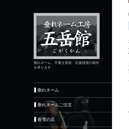
垂れネーム、手書き賞状・応援雑貨の制作
を承ります
垂れネーム
垂れネームご注文
春雪の店