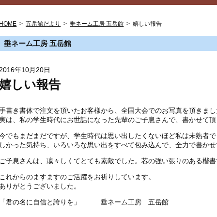
HOME
>
五岳館だより
>
垂ネーム工房 五岳館
>
嬉しい報告
垂ネーム工房 五岳館
2016年10月20日
嬉しい報告
手書き書体で注文を頂いたお客様から、全国大会でのお写真を頂きまし
実は、私の学生時代にお世話になった先輩のご子息さんで、書かせて頂
今でもまだまだですが、学生時代は思い出したくないほど私は未熟者で
しかった気持ち、いろいろな思い出をすべて包み込んで、全力で書かせ
ご子息さんは、凜々しくてとても素敵でした。芯の強い張りのある楷書
これからのますますのご活躍をお祈りしています。
ありがとうございました。
「君の名に自信と誇りを」 垂ネーム工房 五岳館