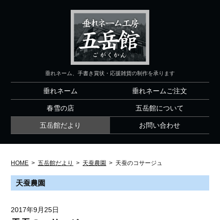
垂れネーム、手書き賞状・応援雑貨の制作を承ります
垂れネーム
垂れネームご注文
春雪の店
五岳館について
五岳館だより
お問い合わせ
HOME
>
五岳館だより
>
天蚕農園
>
天蚕のコサージュ
天蚕農園
2017年9月25日