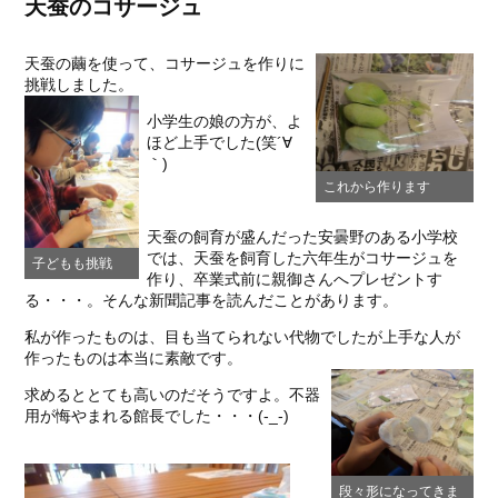
天蚕のコサージュ
天蚕の繭を使って、コサージュを作りに
挑戦しました。
小学生の娘の方が、よ
ほど上手でした(笑´∀
｀)
これから作ります
天蚕の飼育が盛んだった安曇野のある小学校
では、天蚕を飼育した六年生がコサージュを
子どもも挑戦
作り、卒業式前に親御さんへプレゼントす
る・・・。そんな新聞記事を読んだことがあります。
私が作ったものは、目も当てられない代物でしたが上手な人が
作ったものは本当に素敵です。
求めるととても高いのだそうですよ。不器
用が悔やまれる館長でした・・・(-_-)
段々形になってきま