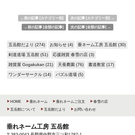
←前の記事 [カテゴリー別]
次の記事 [カテゴリー別] →
←前の記事 [全部の記事]
次の記事 [全部の記事] →
五岳館だより (274)
お知らせ (4)
垂ネーム工房 五岳館 (30)
剣道道場 五岳館 (51)
応援雑貨 春雪の店 (3)
雑貨屋 Gogakukan (21)
天蚕農園 (76)
書道教室 (17)
ワンダーサークル (14)
パズル道場 (5)
HOME
垂れネーム
垂れネームご注文
春雪の店
五岳館について
五岳館だより
お問い合わせ
垂れネーム工房 五岳館
〒383-0043 長野県中野市三ツ和1787-1