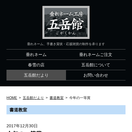
垂れネーム、手書き賞状・応援雑貨の制作を承ります
垂れネーム
垂れネームご注文
春雪の店
五岳館について
五岳館だより
お問い合わせ
HOME
>
五岳館だより
>
書道教室
>
今年の一等賞
書道教室
2017年12月30日