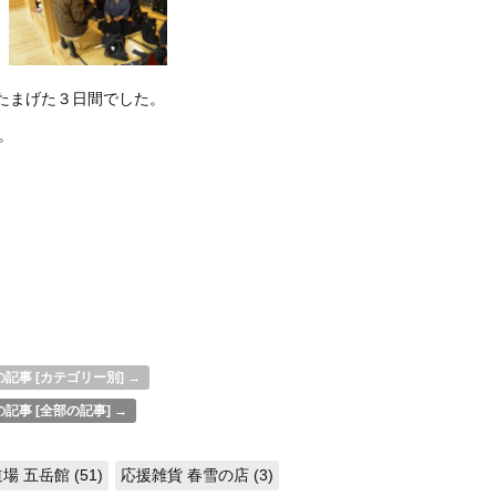
たまげた３日間でした。
。
記事 [カテゴリー別] →
記事 [全部の記事] →
場 五岳館 (51)
応援雑貨 春雪の店 (3)