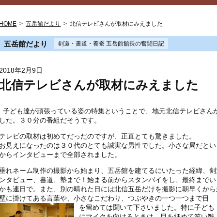
HOME
>
五岳館だより
>
北信テレビさんが取材にみえました
五岳館だより
剣道・書道・養蚕 五岳館館長の奮闘日記
2018年2月9日
北信テレビさんが取材にみえました
子ども達が頑張っている姿の特集ということで、地元北信テレビさん
した。３０分の番組だそうです。
テレビの取材は初めてだっだのですが、正直とても驚きました。
お見えになったのは３０代のとても誠実な男性でした。小さな局だとい
からインタビューまで全部されました。
垂れネーム制作の撮影から始まり、五岳館を建てるにいたった経緯、剣
ンタビュー、書道、塾まで！始まる前からスタンバイをし、最終までい
かも連日で。また、別の晴れた日には北信五岳だけを撮影に朝早くから
壁に掛けてある言葉や、小さなこだわり、つぶやきの一つ一つまで目
を
留めては聞いて下さいました。特に子ども
にマイクを向けるときは、目を細めて笑い皺