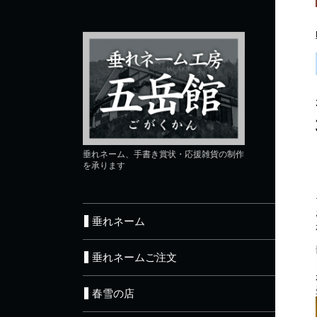
垂れネーム、手書き賞状・応援雑貨の制作
を承ります
垂れネーム
垂れネームご注文
春雪の店