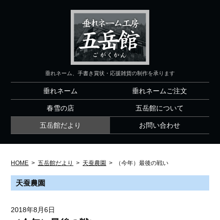
垂れネーム、手書き賞状・応援雑貨の制作を承ります
垂れネーム
垂れネームご注文
春雪の店
五岳館について
五岳館だより
お問い合わせ
HOME
>
五岳館だより
>
天蚕農園
>
（今年）最後の戦い
天蚕農園
2018年8月6日