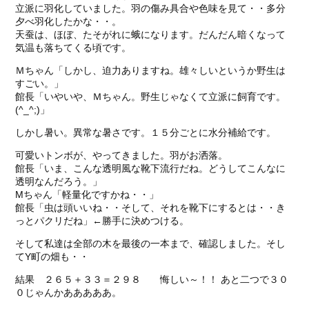
立派に羽化していました。羽の傷み具合や色味を見て・・多分
夕べ羽化したかな・・。
天蚕は、ほぼ、たそがれに蛾になります。だんだん暗くなって
気温も落ちてくる頃です。
Ｍちゃん「しかし、迫力ありますね。雄々しいというか野生は
すごい。」
館長「いやいや、Ｍちゃん。野生じゃなくて立派に飼育です。
(^_^;)」
しかし暑い。異常な暑さです。１５分ごとに水分補給です。
可愛いトンボが、やってきました。羽がお洒落。
館長「いま、こんな透明風な靴下流行だね。どうしてこんなに
透明なんだろう。」
Mちゃん「軽量化ですかね・・」
館長「虫は頭いいね・・そして、それを靴下にするとは・・き
っとパクリだね」←勝手に決めつける。
そして私達は全部の木を最後の一本まで、確認しました。そし
てY町の畑も・・
結果 ２６５＋３３＝２９８ 悔しい～！！ あと二つで３０
０じゃんかあああああ。