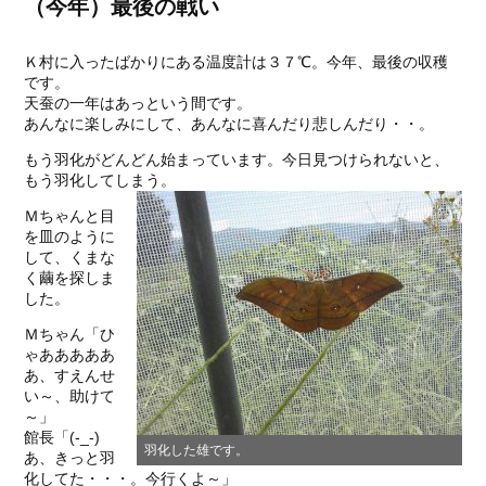
（今年）最後の戦い
Ｋ村に入ったばかりにある温度計は３７℃。今年、最後の収穫
です。
天蚕の一年はあっという間です。
あんなに楽しみにして、あんなに喜んだり悲しんだり・・。
もう羽化がどんどん始まっています。今日見つけられないと、
もう羽化してしまう。
Ｍちゃんと目
を皿のように
して、くまな
く繭を探しま
した。
Ｍちゃん「ひ
ゃあああああ
あ、すえんせ
い～、助けて
～」
館長「(-_-)
羽化した雄です。
あ、きっと羽
化してた・・・。今行くよ～」