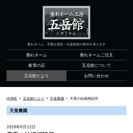
垂れネーム、手書き賞状・応援雑貨の制作を承ります
垂れネーム
垂れネームご注文
春雪の店
五岳館について
五岳館だより
お問い合わせ
HOME
>
五岳館だより
>
天蚕農園
>
天蚕の結婚相談所
天蚕農園
2018年8月12日