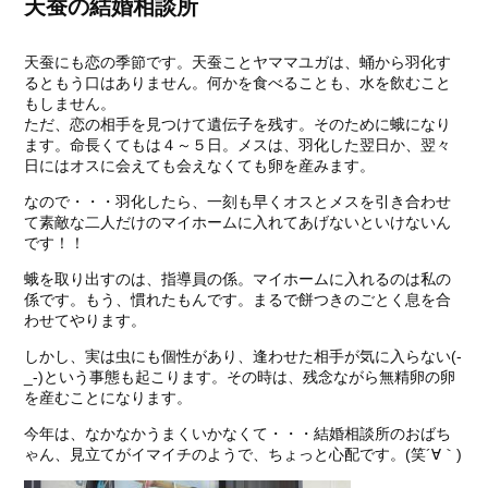
天蚕の結婚相談所
天蚕にも恋の季節です。天蚕ことヤママユガは、蛹から羽化す
るともう口はありません。何かを食べることも、水を飲むこと
もしません。
ただ、恋の相手を見つけて遺伝子を残す。そのために蛾になり
ます。命長くてもは４～５日。メスは、羽化した翌日か、翌々
日にはオスに会えても会えなくても卵を産みます。
なので・・・羽化したら、一刻も早くオスとメスを引き合わせ
て素敵な二人だけのマイホームに入れてあげないといけないん
です！！
蛾を取り出すのは、指導員の係。マイホームに入れるのは私の
係です。もう、慣れたもんです。まるで餅つきのごとく息を合
わせてやります。
しかし、実は虫にも個性があり、逢わせた相手が気に入らない(-
_-)という事態も起こります。その時は、残念ながら無精卵の卵
を産むことになります。
今年は、なかなかうまくいかなくて・・・結婚相談所のおばち
ゃん、見立てがイマイチのようで、ちょっと心配です。(笑´∀｀)