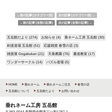
←前の記事 [カテゴリー別]
次の記事 [カテゴリー別] →
←前の記事 [全部の記事]
次の記事 [全部の記事] →
五岳館だより (274)
お知らせ (4)
垂ネーム工房 五岳館 (30)
剣道道場 五岳館 (51)
応援雑貨 春雪の店 (3)
雑貨屋 Gogakukan (21)
天蚕農園 (76)
書道教室 (17)
ワンダーサークル (14)
パズル道場 (5)
HOME
垂れネーム
垂れネームご注文
春雪の店
五岳館について
五岳館だより
お問い合わせ
垂れネーム工房 五岳館
〒383-0043 長野県中野市三ツ和1787-1