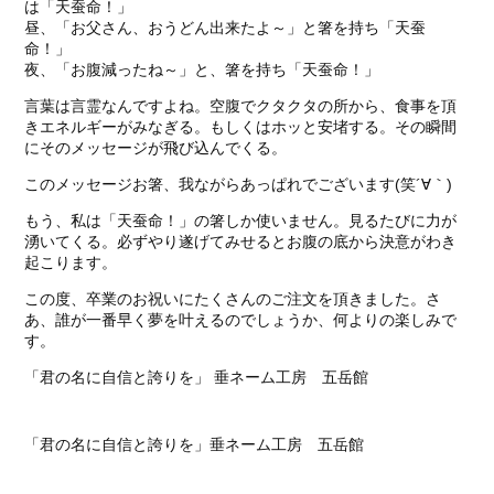
は「天蚕命！」
昼、「お父さん、おうどん出来たよ～」と箸を持ち「天蚕
命！」
夜、「お腹減ったね～」と、箸を持ち「天蚕命！」
言葉は言霊なんですよね。空腹でクタクタの所から、食事を頂
きエネルギーがみなぎる。もしくはホッと安堵する。その瞬間
にそのメッセージが飛び込んでくる。
このメッセージお箸、我ながらあっぱれでございます(笑´∀｀)
もう、私は「天蚕命！」の箸しか使いません。見るたびに力が
湧いてくる。必ずやり遂げてみせるとお腹の底から決意がわき
起こります。
この度、卒業のお祝いにたくさんのご注文を頂きました。さ
あ、誰が一番早く夢を叶えるのでしょうか、何よりの楽しみで
す。
「君の名に自信と誇りを」 垂ネーム工房 五岳館
「君の名に自信と誇りを」垂ネーム工房 五岳館