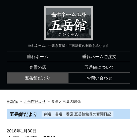
垂れネーム、手書き賞状・応援雑貨の制作を承ります
垂れネーム
垂れネームご注文
春雪の店
五岳館について
五岳館だより
お問い合わせ
HOME
>
五岳館だより
>
食事と言葉の関係
五岳館だより
剣道・書道・養蚕 五岳館館長の奮闘日記
2018年1月30日