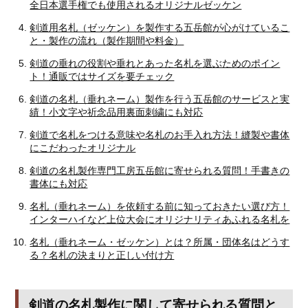
全日本選手権でも使用されるオリジナルゼッケン
剣道用名札（ゼッケン）を製作する五岳館が心がけているこ
と・製作の流れ（製作期間や料金）
剣道の垂れの役割や垂れとあった名札を選ぶためのポイン
ト！通販ではサイズを要チェック
剣道の名札（垂れネーム）製作を行う五岳館のサービスと実
績！小文字や祈念品用裏面刺繍にも対応
剣道で名札をつける意味や名札のお手入れ方法！縫製や書体
にこだわったオリジナル
剣道の名札製作専門工房五岳館に寄せられる質問！手書きの
書体にも対応
名札（垂れネーム）を依頼する前に知っておきたい選び方！
インターハイなど上位大会にオリジナリティあふれる名札を
名札（垂れネーム・ゼッケン）とは？所属・団体名はどうす
る？名札の決まりと正しい付け方
剣道の名札製作に関して寄せられる質問と