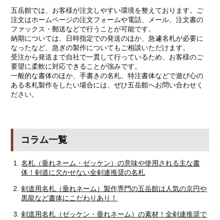
五岳館では、お客様が注文しやすい環境を整えております。ご
注文はホームページの注文フォームや電話、メール、注文書の
ファックス・郵送などで行うことが可能です。
納期については、日時指定での発送のほか、急遽名札が必要に
なったなど、急ぎの製作についてもご相談いただけます。
受注から発送まで自社で一貫して行っているため、お客様のご
要望に柔軟に対応できることが強みです。
一般的な書体のほか、手書きの名札、特注書体などで遊び心の
ある名札製作をしたい場合には、ぜひ五岳館へお問い合わせく
ださい。
コラム一覧
名札（垂れネーム・ゼッケン）の意味や使用される主な書
体！剣道に欠かせない全剣連推奨の名札
剣道用名札（垂れネーム）製作専門の五岳館は人気の京円や
黒龍など書体にこだわりあり！
剣道用名札（ゼッケン・垂れネーム）の素材！全剣連推奨で